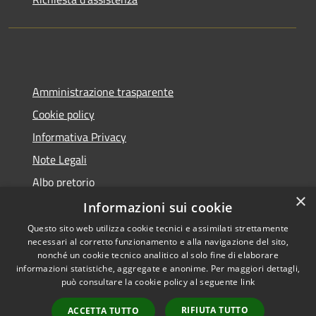
Amministrazione trasparente
Cookie policy
Informativa Privacy
Note Legali
Albo pretorio
×
Dichiarazione di accessibilità
Informazioni sui cookie
Questo sito web utilizza cookie tecnici e assimilati strettamente
necessari al corretto funzionamento e alla navigazione del sito,
nonché un cookie tecnico analitico al solo fine di elaborare
informazioni statistiche, aggregate e anonime. Per maggiori dettagli,
RSS
Copyright © 2026 • Comune di
può consultare la cookie policy al seguente
link
Accessibilità
Preseglie • Powered by
Privacy
Municipium
Accesso
•
RIFIUTA TUTTO
ACCETTA TUTTO